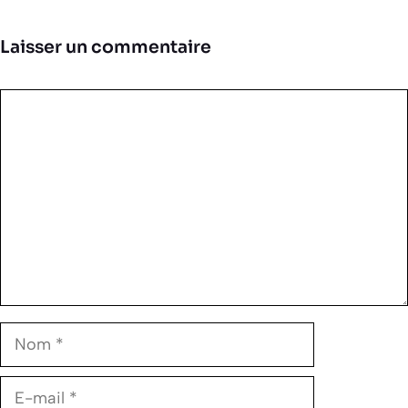
Laisser un commentaire
Commentaire
Nom
E-