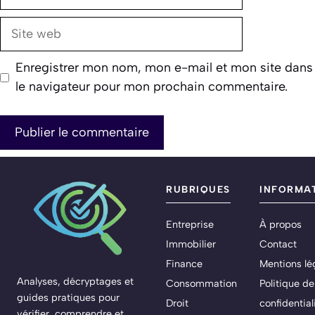
mail
Site
web
Enregistrer mon nom, mon e-mail et mon site dans
le navigateur pour mon prochain commentaire.
RUBRIQUES
INFORMA
Entreprise
À propos
Immobilier
Contact
Finance
Mentions lé
Analyses, décryptages et
Consommation
Politique de
guides pratiques pour
Droit
confidential
vérifier, comprendre et