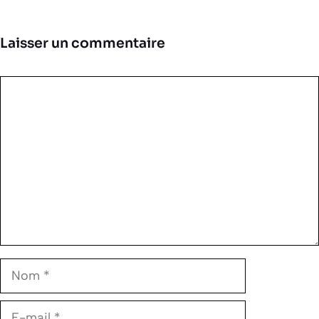
Laisser un commentaire
Commentaire
Nom
E-