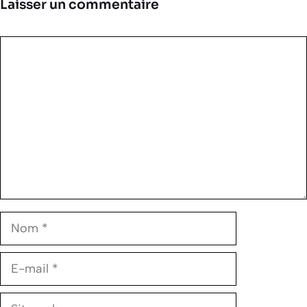
Laisser un commentaire
Commentaire
Nom
E-
mail
Site